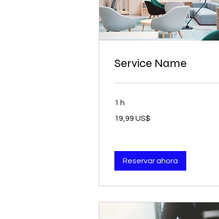
Service Name
1 h
19,99
19,99 US$
dólares
estadounidenses
Reservar ahora