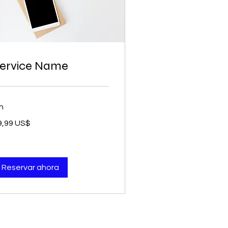
ervice Name
h
,99
9,99 US$
lares
tadounidenses
Reservar ahora