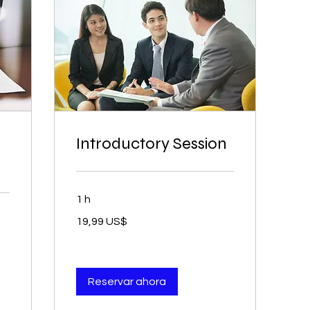
Introductory Session
1 h
19,99
19,99 US$
dólares
estadounidenses
Reservar ahora