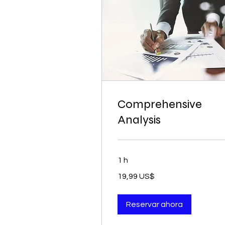
Comprehensive
Analysis
1 h
19,99
19,99 US$
dólares
estadounidenses
Reservar ahora