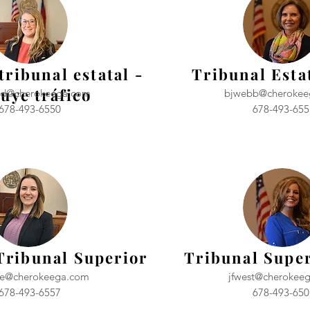
tribunal estatal -
Tribunal Estat
luye tráfico
and@cherokeega.com
bjwebb@cherokee
678-493-6550
678-493-655
Tribunal Superior
Tribunal Super
e@cherokeega.com
jfwest@cherokee
678-493-6557
678-493-650