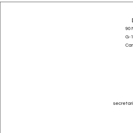
90 
G-
Can
secretar