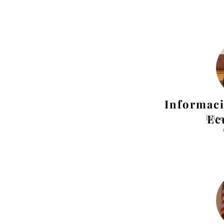
Informaci
Ec
lcli