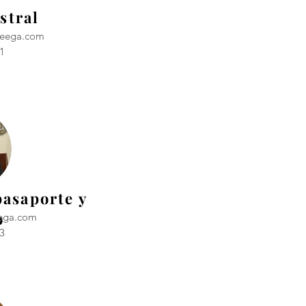
stral
keega.com
1
pasaporte y
o
ega.com
3