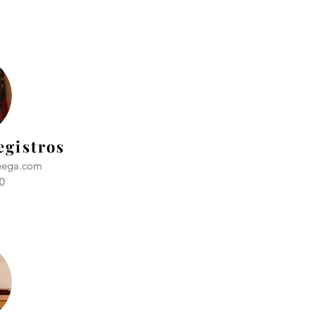
egistros
eega.com
0