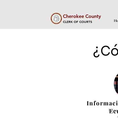
Cherokee County
Ho
CLERK OF COURTS
¿Có
Informaci
Ec
lcli