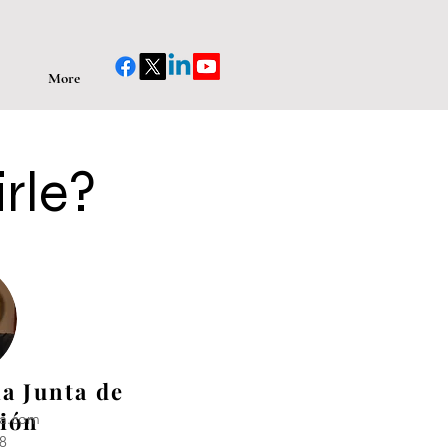
More
rle?
a Junta de
ción
ga.com
8