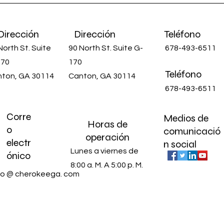
Dirección
Dirección
Teléfono
North St. Suite
90 North St. Suite G-
678-493-6511
170
170
Teléfono
ton, GA 30114
Canton, GA 30114
678-493-6511
Corre
Medios de
Horas de
o
comunicació
operación
electr
n social
Lunes a viernes de
ónico
8:00 a. M. A 5:00 p. M.
io @ cherokeega.
com