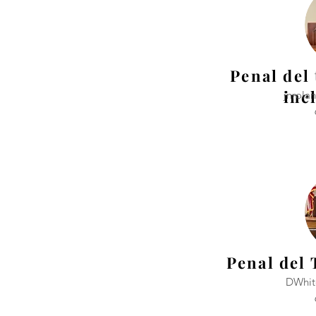
Penal del 
inc
jnrol
Penal del 
DWhit