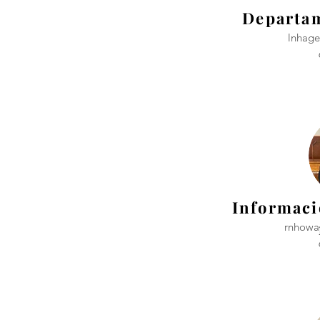
Departam
lnhag
Informaci
rnhowa