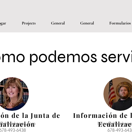
gar
Projects
General
General
Formularios
mo podemos servi
ón de la Junta de
Información de l
ualización
Ecualiza
ne@cherokeega.com
lcline@cherokee
678-493-6438
678-493-643