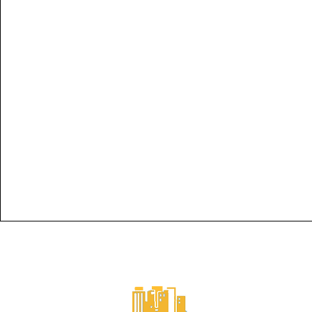
Condado de Cherokee, Georgia "Donde
Correo electrónico del empleado
Declaracion de p