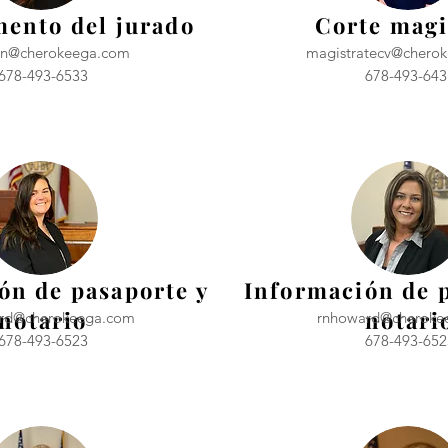
ento del jurado
Corte magi
en@cherokeega.com
magistratecv@chero
678-493-6533
678-493-643
ón de pasaporte y
Información de 
notario
notari
rd@cherokeega.com
rnhoward@cheroke
678-493-6523
678-493-652