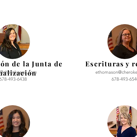
ón de la Junta de
Escrituras y r
ualización
ne@cherokeega.com
ethomason@cherok
678-493-6438
678-493-654