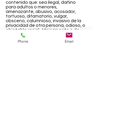
contenido que: sea ilegal, dañino
para adultos o menores,
amenazante, abusivo, acosador,
tortuoso, difamatorio, vulgar,
obsceno, calumnioso, invasivo de la
privacidad de otra persona, odioso, o
objetable racial, étnicamente o de
otro modo; o infrinja cualquier
patente, marca comercial, secreto
Phone
Email
comercial, derechos de autor u otros
derechos de propiedad de cualquier
persona; o contiene publicidad no
autorizada o solicita a otros
visitantes; o tiene la intención de que
el visitante interrumpa, destruya o
limite la funcionalidad o integridad de
cualquier software, hardware o
Materiales de computadora en este
sitio web.
En caso de duda sobre el
comportamiento adecuado en
nuestras Áreas Interactivas, recuerde
que, aunque el lugar es electrónico,
quienes participan en él son personas
reales. Le pedimos que trate a los
demás con respeto y cuidado.
Cualquier conducta de un
participante en las Áreas Interactivas