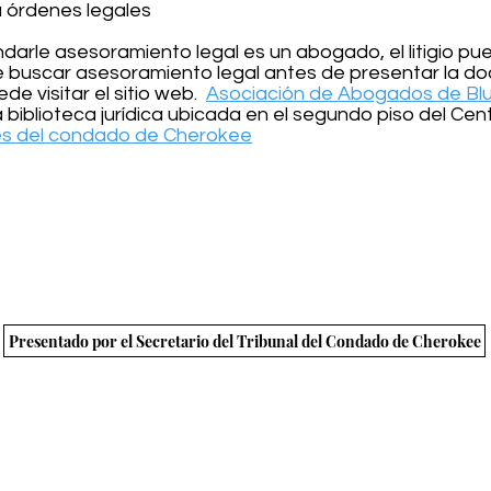
 órdenes legales
darle asesoramiento legal es un abogado, el litigio pu
buscar asesoramiento legal antes de presentar la do
e visitar el sitio web.
Asociación de Abogados de Bl
iblioteca jurídica ubicada en el segundo piso del Centr
yes del condado de Cherokee
 el metro se encuentra con las montañas" | © Junta de
rivacidad
Términos y condiciones
Cumplimiento de la ADA
Aviso de t
Legal Notice
Presentado por el Secretario del Tribunal del Condado de Cherokee