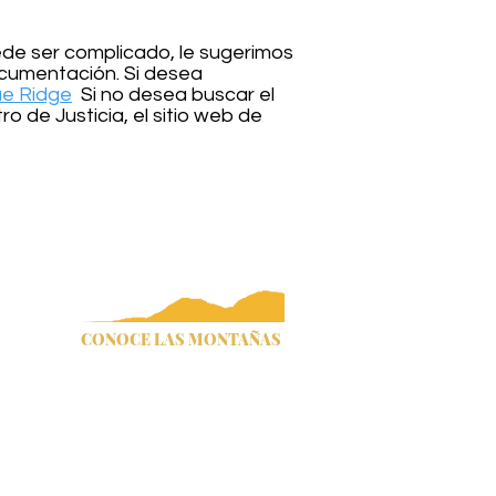
ede ser complicado, le sugerimos
cumentación. Si desea
ue Ridge
Si no desea buscar el
o de Justicia, el sitio web de
 Comisionados del Condado de Cherokee
rata de personas
Título IV
CONOCE LAS MONTAÑAS