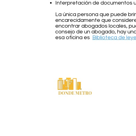
Interpretación de documentos u
La única persona que puede brin
encarecidamente que considere 
encontrar abogados locales, pued
consejo de un abogado, hay una b
esa oficina es
Biblioteca de le
Condado de Cherokee, Georgia "Donde
Correo electrónico del empleado
Declaracion de p
DONDE METRO