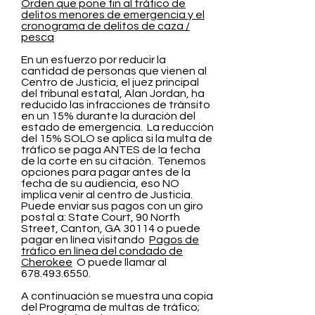
Orden que pone fin al tráfico de
delitos menores de emergencia y el
cronograma de delitos de caza /
pesca
En un esfuerzo por reducir la
cantidad de personas que vienen al
Centro de Justicia, el juez principal
del tribunal estatal, Alan Jordan, ha
reducido las infracciones de tránsito
en un 15% durante la duración del
estado de emergencia.
La reducción
del 15% SOLO se aplica si la multa de
tráfico se paga ANTES de la fecha
de la corte en su citación.
Tenemos
opciones para pagar antes de la
fecha de su audiencia, eso NO
implica venir al centro de Justicia.
Puede enviar sus pagos con un giro
postal a: State Court, 90 North
Street, Canton, GA 30114 o puede
pagar en línea visitando
Pagos de
tráfico en línea del condado de
Cherokee
O puede llamar al
678.493.6550
.
A continuación se muestra una copia
del Programa de multas de tráfico;