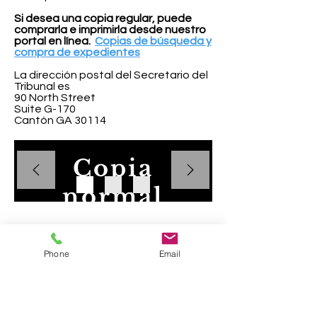
Si desea una copia regular, puede
comprarla e imprimirla desde nuestro
portal en línea.
Copias de búsqueda y
compra de expedientes
La dirección postal del Secretario del
Tribunal es
90 North Street
Suite G-170
Cantón GA 30114
Copia
normal
Puede venir a
Condado de Cherokee, Georgia "Donde el
nuestra
metro se encuentra con las montañas" | ©
oficina o
Phone
Email
Junta de Comisionados del Condado de
solicitar la
Cherokee
copia por
correo.
Correo electrónico del empleado